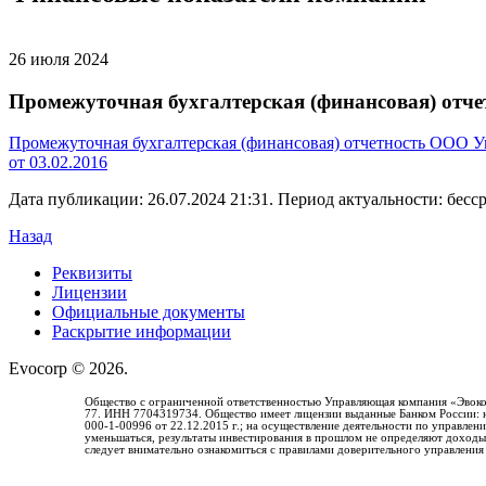
26 июля 2024
Промежуточная бухгалтерская (финансовая) отче
Промежуточная бухгалтерская (финансовая) отчетность ООО Уп
от 03.02.2016
Дата публикации: 26.07.2024 21:31. Период актуальности: бесс
Назад
Реквизиты
Лицензии
Официальные документы
Раскрытие информации
Evocorp © 2026.
Общество с ограниченной ответственностью Управляющая компания «Эвокор
77. ИНН 7704319734. Общество имеет лицензии выданные Банком России:
000-1-00996 от 22.12.2015 г.; на осуществление деятельности по управл
уменьшаться, результаты инвестирования в прошлом не определяют доходы 
следует внимательно ознакомиться с правилами доверительного управления