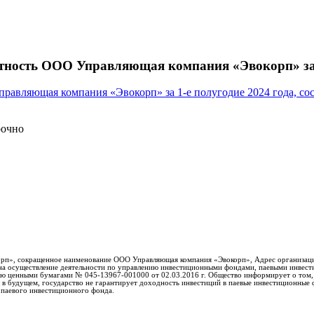
тность ООО Управляющая компания «Эвокорп» за 1
равляющая компания «Эвокорп» за 1-е полугодие 2024 года, со
рочно
п», сокращенное наименование ООО Управляющая компания «Эвокорп», Адрес организации 10
 на осуществление деятельности по управлению инвестиционными фондами, паевыми инве
ению ценными бумагами № 045-13967-001000 от 02.03.2016 г. Общество информирует о том,
в будущем, государство не гарантирует доходность инвестиций в паевые инвестиционные 
 паевого инвестиционного фонда.