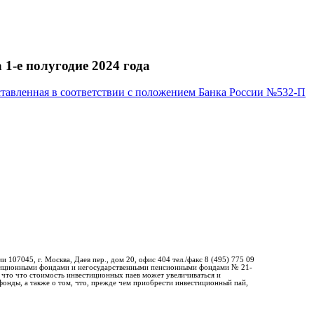
-е полугодие 2024 года
ставленная в соответствии с положением Банка России №532-П
7045, г. Москва, Даев пер., дом 20, офис 404 тел./факс 8 (495) 775 09
стиционными фондами и негосударственными пенсионными фондами № 21-
 что что стоимость инвестиционных паев может увеличиваться и
фонды, а также о том, что, прежде чем приобрести инвестиционный пай,